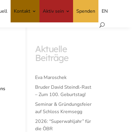
uell
uell
Kontakt
Kontakt
Aktiv sein
Aktiv sein
Spenden
Spenden
EN
EN
Aktuelle
Beiträge
Eva Maroschek
Bruder David Steindl-Rast
uns
– Zum 100. Geburtstag!
Seminar & Gründungsfeier
auf Schloss Kremsegg
2026: “Superwahljahr” für
die ÖBR