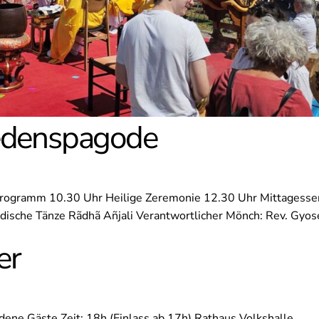
iedenspagode
 Programm 10.30 Uhr Heilige Zeremonie 12.30 Uhr Mittagesse
dische Tänze Rãdhã Añjali Verantwortlicher Mönch: Rev. Gyos
er
ne Gäste Zeit: 18h (Einlass ab 17h) Rathaus Volkshalle