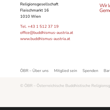
Religionsgesellschaft
Wir l
Geme
Fleischmarkt 16
1010 Wien
Lerne
Buddh
Tel. +43 1 512 37 19
Öster
office@buddhismus-austria.at
Grupp
www.buddhismus-austria.at
Angeb
kenne
ÖBR – Über uns
Mitglied sein
Spenden
Bar
© ÖBR – Österreichische Buddhistische Religionsg