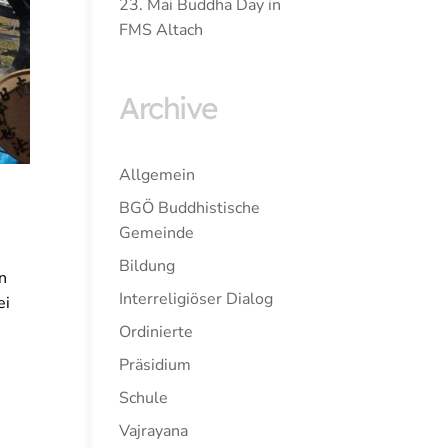
23. Mai Buddha Day in
FMS Altach
Archive
Allgemein
BGÖ Buddhistische
Gemeinde
Bildung
n
Interreligiöser Dialog
ei
Ordinierte
Präsidium
Schule
Vajrayana