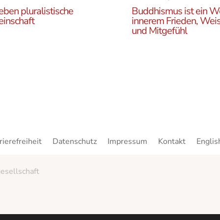
eben pluralistische
Buddhismus ist ein W
inschaft
innerem Frieden, Weis
und Mitgefühl
n Sie die ÖBR, die
Lernen Sie die Vielfalt d
istische Gemeinde
Buddhismus kennen. Hie
reich, die verschiedenen
finden sie interessante A
en, unsere Aktivitäten,
zu den buddhistischen L
ote und Netzwerke
sowie unsere Print- und
n.
Online-Medien.
rierefreiheit
Datenschutz
Impressum
Kontakt
Englis
esellschaft