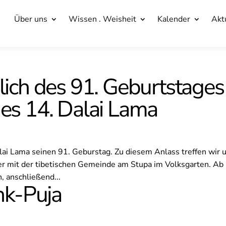
Über uns
Über uns
Wissen . Weisheit
Wissen . Weisheit
Kalender
Kalender
Akt
Akt
ßlich des 91. Geburtstages
des 14. Dalai Lama
Dalai Lama seinen 91. Geburstag. Zu diesem Anlass treffen wir 
eier mit der tibetischen Gemeinde am Stupa im Volksgarten. Ab
 anschließend...
nk-Puja