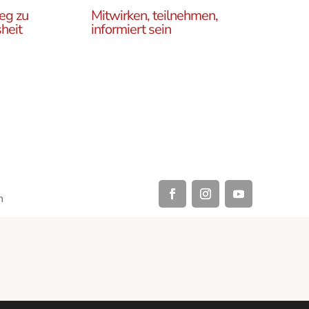
eg zu
Mitwirken, teilnehmen,
heit
informiert sein
Erfahren Sie, wie Sie in
es
unseren Gruppen und
r
initiativen in ganz Österreich
rtikel
vor Ort und auch online teil
ehren,
haben können .
h