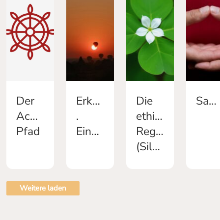
Der
Erkenntnis
Die
Samadhi
Achtfache
.
ethischen
Pfad
Einsicht
Regeln
(Silas)
Weitere laden