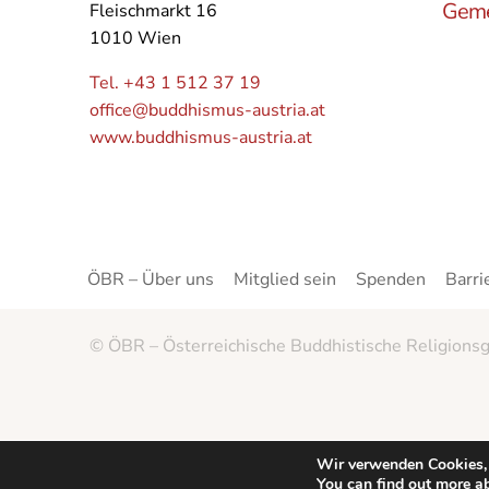
Geme
Fleischmarkt 16
1010 Wien
Lerne
Buddh
Tel. +43 1 512 37 19
Öster
office@buddhismus-austria.at
Grupp
www.buddhismus-austria.at
Angeb
kenne
ÖBR – Über uns
Mitglied sein
Spenden
Barri
© ÖBR – Österreichische Buddhistische Religionsg
Wir verwenden Cookies, 
You can find out more a