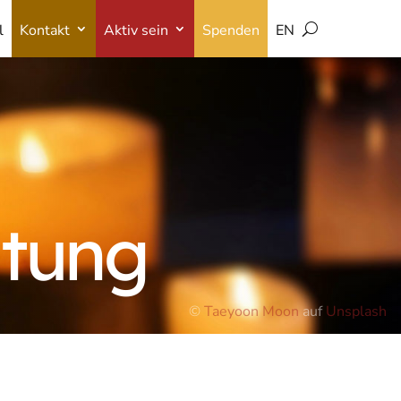
l
Kontakt
Aktiv sein
Spenden
EN
l
Kontakt
Aktiv sein
Spenden
EN
itung
©
Taeyoon Moon
auf
Unsplash