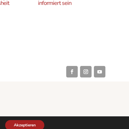
heit
informiert sein
Erfahren Sie, wie Sie in
es
unseren Gruppen und
r
initiativen in ganz Österreich
rtikel
vor Ort und auch online teil
ehren,
haben können .
Akzeptieren