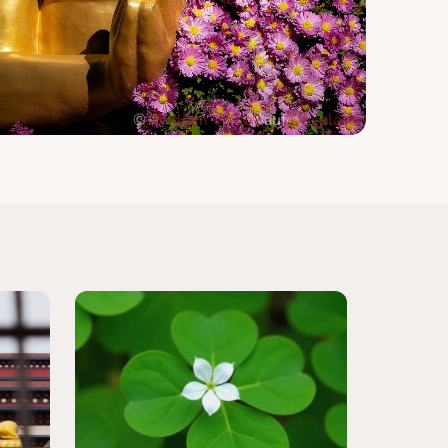
©
William Warby
auf
Unsplash