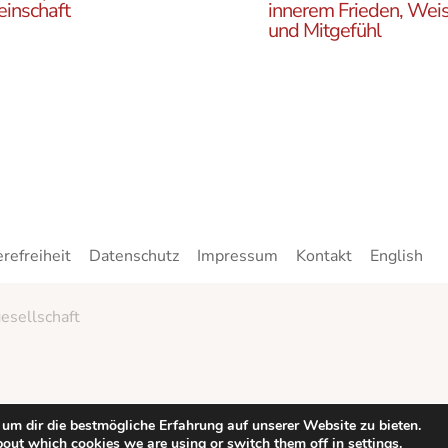
inschaft
innerem Frieden, Weis
und Mitgefühl
n Sie die ÖBR, die
Lernen Sie die Vielfalt d
istische Gemeinde
Buddhismus kennen. Hie
reich, die verschiedenen
finden sie interessante A
en, unsere Aktivitäten,
zu den buddhistischen L
ote und Netzwerke
sowie unsere Print- und
n.
Online-Medien.
erefreiheit
Datenschutz
Impressum
Kontakt
English
esellschaft
Jetzt Gutes tun!
um dir die bestmögliche Erfahrung auf unserer Website zu bieten.
bout which cookies we are using or switch them off in
settings
.