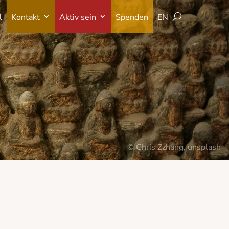
l
Kontakt
Aktiv sein
Spenden
EN
l
Kontakt
Aktiv sein
Spenden
EN
© Chris Zzhang, unsplash