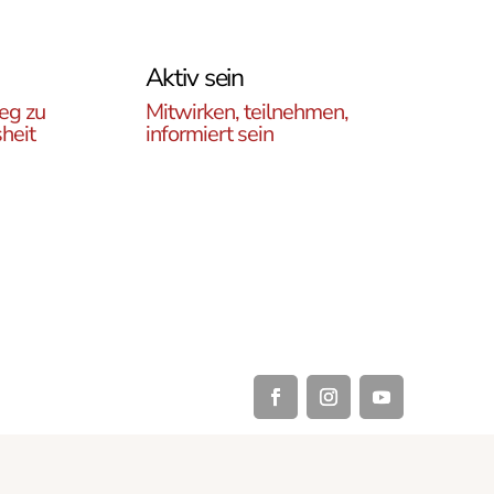
Aktiv sein
eg zu
Mitwirken, teilnehmen,
heit
informiert sein
Erfahren Sie, wie Sie in
es
unseren Gruppen und
r
initiativen in ganz Österreich
rtikel
vor Ort und auch online teil
ehren,
haben können .