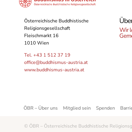
Über
Österreichische Buddhistische
Religionsgesellschaft
Wir l
Geme
Fleischmarkt 16
1010 Wien
Lerne
Buddh
Tel. +43 1 512 37 19
Öster
office@buddhismus-austria.at
Grupp
www.buddhismus-austria.at
Angeb
kenne
ÖBR – Über uns
Mitglied sein
Spenden
Barri
© ÖBR – Österreichische Buddhistische Religionsg