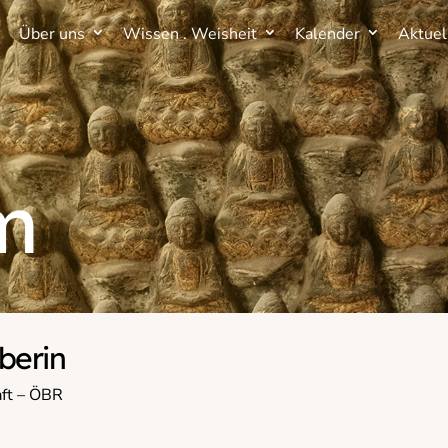
Über uns
Wissen . Weisheit
Kalender
Aktuel
Über uns
Wissen . Weisheit
Kalender
Aktuel
m
berin
aft – ÖBR