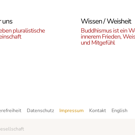
 uns
Wissen / Weisheit
eben pluralistische
Buddhismus ist ein W
inschaft
innerem Frieden, Weis
und Mitgefühl
n Sie die ÖBR, die
Lernen Sie die Vielfalt d
istische Gemeinde
Buddhismus kennen. Hie
reich, die verschiedenen
finden sie interessante A
en, unsere Aktivitäten,
zu den buddhistischen L
ote und Netzwerke
sowie unsere Print- und
n.
Online-Medien.
erefreiheit
Datenschutz
Impressum
Kontakt
English
esellschaft