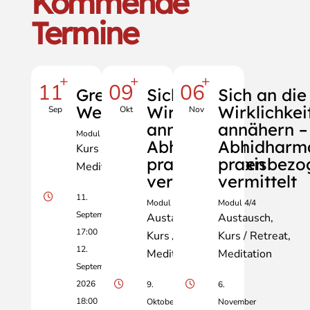
Kommende
Termine
+
+
+
11
09
06
Grenzenlose
Sich an die
Sich an die
Weisheit
Wirklichkeit
Wirklichkei
Sep
Okt
Nov
annähern –
annähern –
Modul 3/4
Abhidharma
Abhidharm
Kurs / Retreat
praxisbezogen
praxisbezo
Meditation
Vortrag
vermittelt
vermittelt
11.
Modul 3/4
Modul 4/4
September
Austausch
Austausch
17:00
-
Kurs / Retreat
Kurs / Retreat
12.
Meditation
Meditation
September
2026
9.
6.
18:00
Oktober
November