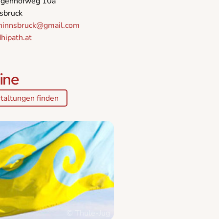
ligenhofweg 10a
sbruck
hinnsbruck@gmail.com
ipath.at
ine
taltungen finden
© Thule-Jug