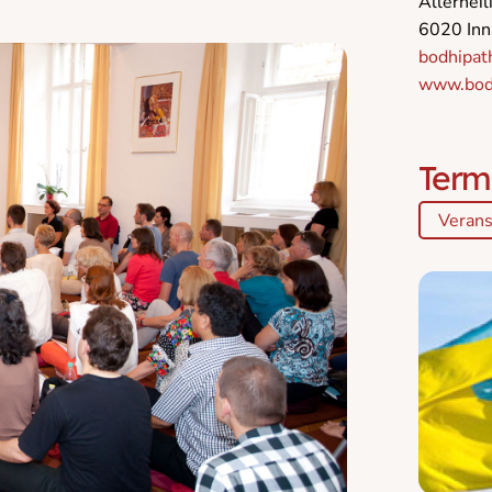
Allerhei
6020 Inn
bodhipat
www.bodh
Term
Verans