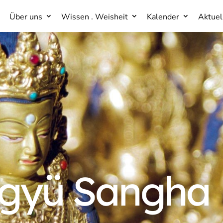
Über uns
Wissen . Weisheit
Kalender
Aktuel
Über uns
Wissen . Weisheit
Kalender
Aktuel
gyü Sangha