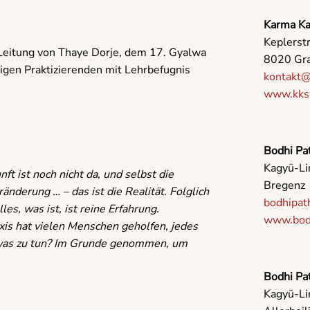
Karma Ka
Keplerst
 Leitung von Thaye Dorje, dem 17. Gyalwa
8020 Gr
rigen Praktizierenden mit Lehrbefugnis
kontakt@
www.kks-
Bodhi Pa
Kagyü-Li
nft ist noch nicht da, und selbst die
Bregenz
nderung … – das ist die Realität. Folglich
bodhipa
lles, was ist, ist reine Erfahrung.
www.bodh
xis hat vielen Menschen geholfen, jedes
 was zu tun? Im Grunde genommen, um
Bodhi Pa
Kagyü-Li