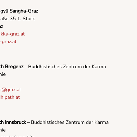
gyü Sangha-Graz
raße 35 1. Stock
az
kks-graz.at
graz.at
th Bregenz
– Buddhistisches Zentrum der Karma
nie
th@gmx.at
ipath.at
th Innsbruck
– Buddhistisches Zentrum der Karma
nie