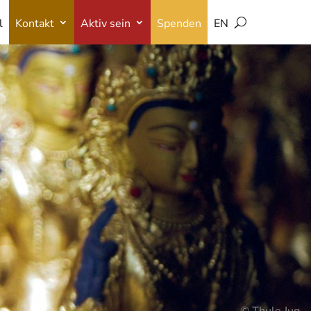
l
Kontakt
Aktiv sein
Spenden
EN
l
Kontakt
Aktiv sein
Spenden
EN