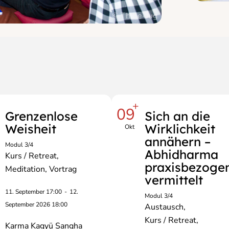
© Thule-Jug
+
09
Grenzenlose
Sich an die
filtern.
Weisheit
Wirklichkeit
Okt
annähern –
Modul 3/4
Abhidharma
Kurs / Retreat
praxisbezoge
Meditation
Vortrag
vermittelt
11. September 17:00
-
12.
Modul 3/4
September 2026 18:00
Austausch
Kurs / Retreat
Karma Kagyü Sangha