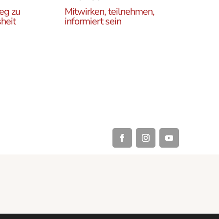
eg zu
Mitwirken, teilnehmen,
heit
informiert sein
Erfahren Sie, wie Sie in
es
unseren Gruppen und
r
initiativen in ganz Österreich
rtikel
vor Ort und auch online teil
ehren,
haben können .