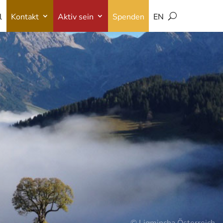
l
Kontakt
Aktiv sein
Spenden
EN
l
Kontakt
Aktiv sein
Spenden
EN