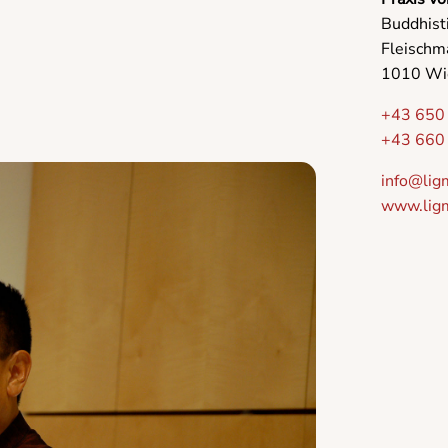
Buddhist
Fleischma
1010 Wi
+43 650
+43 660
info@lig
www.ligm