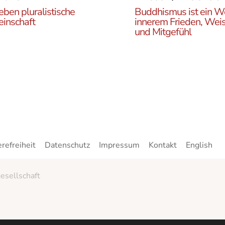
eben pluralistische
Buddhismus ist ein W
inschaft
innerem Frieden, Weis
und Mitgefühl
n Sie die ÖBR, die
Lernen Sie die Vielfalt d
istische Gemeinde
Buddhismus kennen. Hie
reich, die verschiedenen
finden sie interessante A
en, unsere Aktivitäten,
zu den buddhistischen L
ote und Netzwerke
sowie unsere Print- und
n.
Online-Medien.
erefreiheit
Datenschutz
Impressum
Kontakt
English
esellschaft