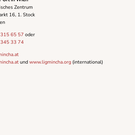
isches Zentrum
rkt 16, 1. Stock
en
 315 65 57
oder
 345 33 74
mincha.at
incha.at
und
www.ligmincha.org
(international)