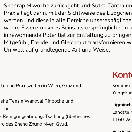
Shenrap Miwoche zurückgeht und Sutra, Tantra u
Praxis liegt darin, mit der Sichtweise des Dzogch
werden und diese in alle Bereiche unseres täglichen
wahre Essenz unseres Seins als ursprünglich rein
innewohnende Potential zur Entfaltung zu bringen.
Mitgefühl, Freude und Gleichmut transformieren wi
Umwelt auf grundlegende Art und Weise.
Kont
Kommen S
rte und Praxiszeiten in Wien, Graz und
Yungdrung
eshe Tenzin Wangyal Rinpoche und
Ligminch
ition.
Landstei
e Reinigungsatmung, Tsa Lung (tibetisches
1160 Wi
ndro des Zhang Zhung Nyen Gyud.
Praxis vo