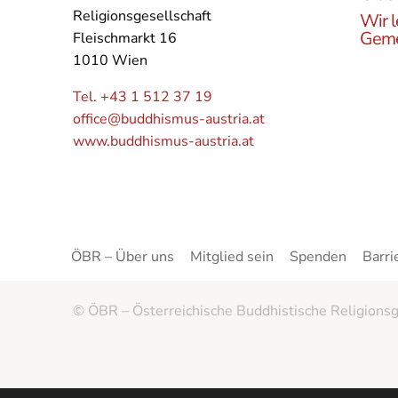
Religionsgesellschaft
Wir l
Geme
Fleischmarkt 16
1010 Wien
Lerne
Buddh
Tel. +43 1 512 37 19
Öster
office@buddhismus-austria.at
Grupp
www.buddhismus-austria.at
Angeb
kenne
ÖBR – Über uns
Mitglied sein
Spenden
Barri
© ÖBR – Österreichische Buddhistische Religionsg