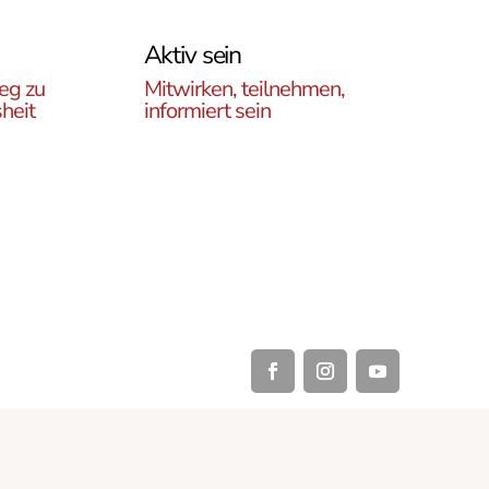
Aktiv sein
eg zu
Mitwirken, teilnehmen,
heit
informiert sein
Erfahren Sie, wie Sie in
es
unseren Gruppen und
r
initiativen in ganz Österreich
rtikel
vor Ort und auch online teil
ehren,
haben können .