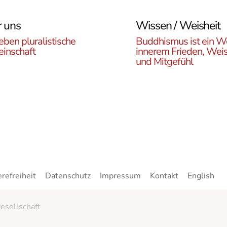
 uns
Wissen / Weisheit
eben pluralistische
Buddhismus ist ein W
inschaft
innerem Frieden, Weis
und Mitgefühl
n Sie die ÖBR, die
Lernen Sie die Vielfalt d
istische Gemeinde
Buddhismus kennen. Hie
reich, die verschiedenen
finden sie interessante A
en, unsere Aktivitäten,
zu den buddhistischen L
ote und Netzwerke
sowie unsere Print- und
n.
Online-Medien.
erefreiheit
Datenschutz
Impressum
Kontakt
English
esellschaft