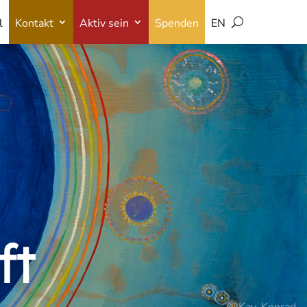
l
Kontakt
Aktiv sein
Spenden
EN
l
Kontakt
Aktiv sein
Spenden
EN
ft