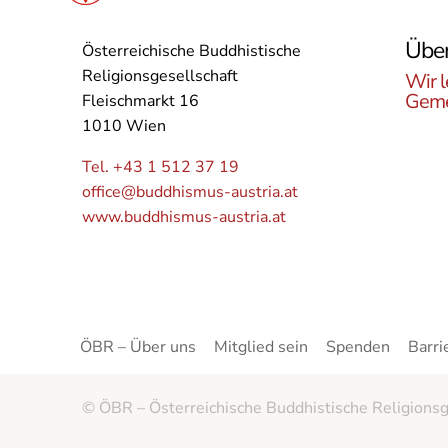
Über
Österreichische Buddhistische
Religionsgesellschaft
Wir l
Geme
Fleischmarkt 16
1010 Wien
Lerne
Buddh
Tel. +43 1 512 37 19
Öster
office@buddhismus-austria.at
Grupp
www.buddhismus-austria.at
Angeb
kenne
ÖBR – Über uns
Mitglied sein
Spenden
Barri
© ÖBR – Österreichische Buddhistische Religionsg