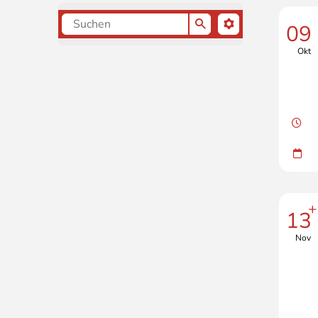
09
Geben Sie Suchbegriffe ein um die Termine zu 
Okt
+
13
Nov