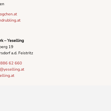
en
ogchen.at
rubling.at
k – Yeselling
berg 19
dorf a.d. Feistritz
 886 62 660
g@yeselling.at
lling.at