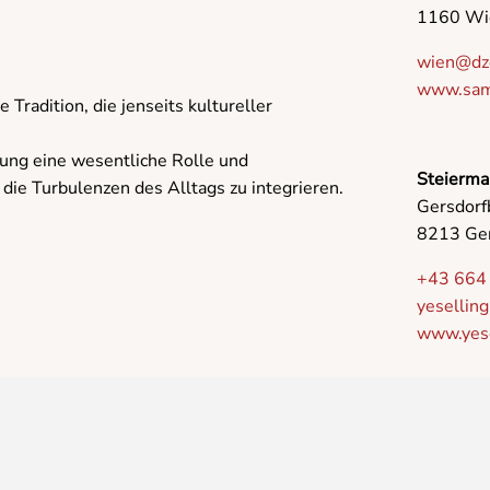
1160 Wi
wien@dz
www.samd
Tradition, die jenseits kultureller
ung eine wesentliche Rolle und
Steiermar
 die Turbulenzen des Alltags zu integrieren.
Gersdorf
8213 Gers
+43 664
yesellin
www.yese