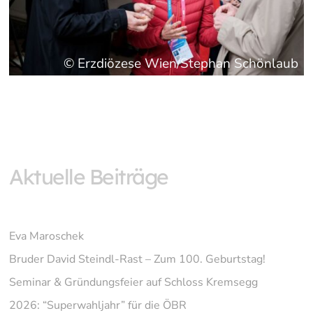
© Erzdiözese Wien/Stephan Schönlaub
Aktuelle Beiträge
Eva Maroschek
Bruder David Steindl-Rast – Zum 100. Geburtstag!
Seminar & Gründungsfeier auf Schloss Kremsegg
2026: “Superwahljahr” für die ÖBR