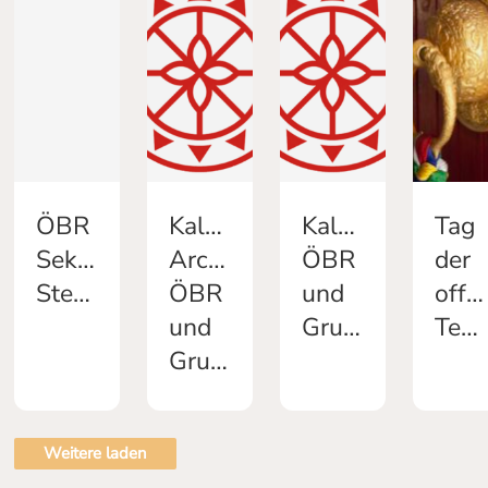
ÖBR
Kalender
Kalender
Tag
Sekretariat
Archiv
ÖBR
der
Stellenausschreibung
ÖBR
und
offe
und
Gruppen
Tempeltüren
Gruppen
Weitere laden