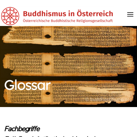
Glossar
© buddhastiftung.org
Fachbegriffe