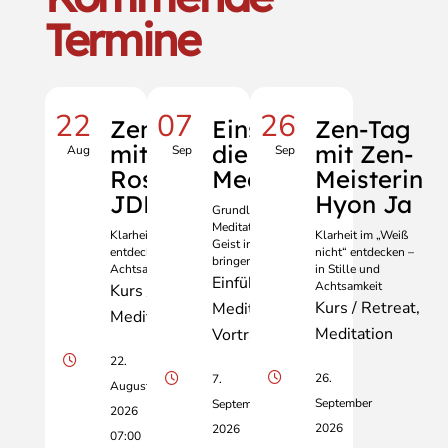
Termine
22
07
26
Zen-Tag
Einstieg in
Zen-Tag
mit Knud
die Zen-
mit Zen-
Aug
Sep
Sep
Rosenmayr
Meditation
Meisterin
JDPSN
Hyon Ja
Grundlagen der Zen-
Meditation: Körper und
Klarheit im „Weiß nicht“
Klarheit im „Weiß
Geist in Einklang
entdecken – in Stille und
nicht“ entdecken –
bringen
Achtsamkeit
in Stille und
Einführung
Achtsamkeit
Kurs / Retreat
Kurs / Retreat
Meditation
Meditation
Meditation
Vortrag
22.
26.
7.
August
September
September
2026
2026
2026
07:00