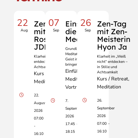
22
07
26
Zen-Tag
Einstieg in
Zen-Tag
mit Knud
die Zen-
mit Zen-
Aug
Sep
Sep
Rosenmayr
Meditation
Meisterin
JDPSN
Hyon Ja
Grundlagen der Zen-
Meditation: Körper und
Klarheit im „Weiß nicht“
Klarheit im „Weiß
Geist in Einklang
entdecken – in Stille und
nicht“ entdecken –
bringen
Achtsamkeit
in Stille und
Einführung
Achtsamkeit
Kurs / Retreat
Kurs / Retreat
Meditation
Meditation
Meditation
Vortrag
22.
26.
7.
August
September
September
2026
2026
2026
07:00
07:00
-
17:45
-
-
16:10
18:15
16:10