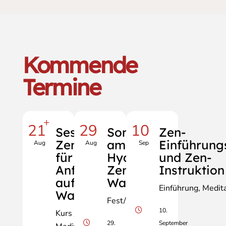
Kommende
Termine
+
21
29
10
Sesshin light,
Sommerfest
Zen-
Zen-Retreat
am
Einführung
Aug
Aug
Sep
für
Hyakujōgan
und Zen-
AnfängerInnen
Zendo Hohe
Instruktion
auf der Hohen
Wand
Einführung
Medita
Wand
Fest/Zeremonie
10.
Kurs / Retreat
29.
September