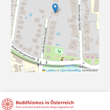
Leaflet
|
©
OpenStreetMap
contributors