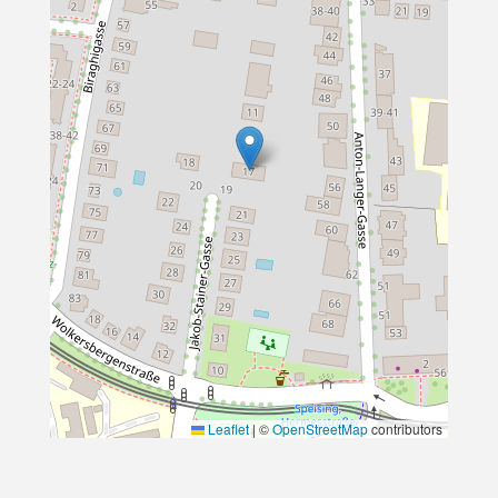
Leaflet
|
©
OpenStreetMap
contributors