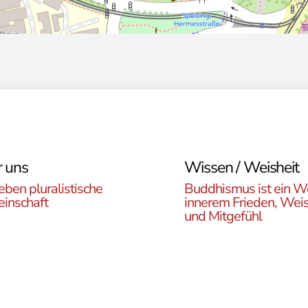
 uns
Wissen / Weisheit
eben pluralistische
Buddhismus ist ein W
inschaft
innerem Frieden, Weis
und Mitgefühl
n Sie die ÖBR, die
Lernen Sie die Vielfalt d
istische Gemeinde
Buddhismus kennen. Hie
reich, die verschiedenen
finden sie interessante A
en, unsere Aktivitäten,
zu den buddhistischen L
ote und Netzwerke
sowie unsere Print- und