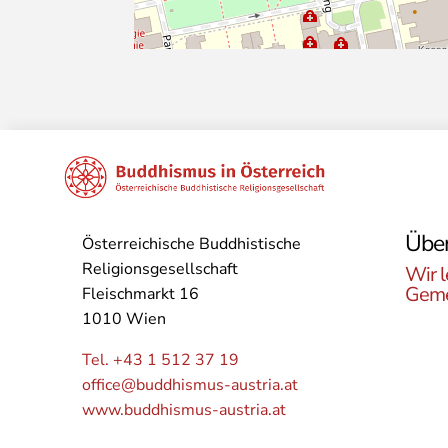
Über
Österreichische Buddhistische
Religionsgesellschaft
Wir l
Geme
Fleischmarkt 16
1010 Wien
Lerne
Buddh
Tel. +43 1 512 37 19
Öster
office@buddhismus-austria.at
Grupp
www.buddhismus-austria.at
Angeb