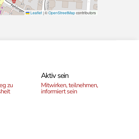
Leaflet
|
©
OpenStreetMap
contributors
Aktiv sein
eg zu
Mitwirken, teilnehmen,
heit
informiert sein
Erfahren Sie, wie Sie in
es
unseren Gruppen und
r
initiativen in ganz Österreich
rtikel
vor Ort und auch online teil
ehren,
haben können .