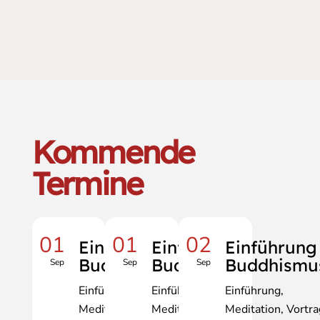
Kommende
Termine
01
01
02
Einführung
Einführung
Einführung
Buddhismus
Buddhismus
Buddhismu
Sep
Sep
Sep
Einführung
Einführung
Einführung
Meditation
Vortrag
Meditation
Vortrag
Meditation
Vortra