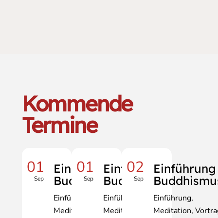
Kommende
Termine
01
01
02
Einführung
Einführung
Einführung
Buddhismus
Buddhismus
Buddhismu
Sep
Sep
Sep
Einführung
Einführung
Einführung
Meditation
Vortrag
Meditation
Vortrag
Meditation
Vortra