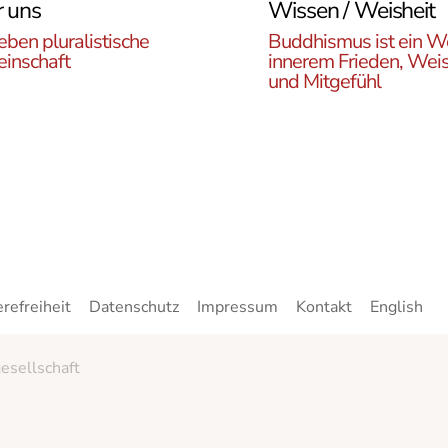
 uns
Wissen / Weisheit
eben pluralistische
Buddhismus ist ein W
inschaft
innerem Frieden, Weis
und Mitgefühl
n Sie die ÖBR, die
Lernen Sie die Vielfalt d
istische Gemeinde
Buddhismus kennen. Hie
reich, die verschiedenen
finden sie interessante A
en, unsere Aktivitäten,
zu den buddhistischen L
ote und Netzwerke
sowie unsere Print- und
n.
Online-Medien.
erefreiheit
Datenschutz
Impressum
Kontakt
English
esellschaft