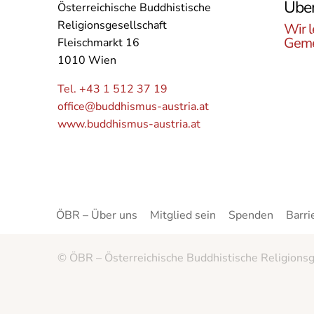
Über
Österreichische Buddhistische
Religionsgesellschaft
Wir l
Geme
Fleischmarkt 16
1010 Wien
Lerne
Buddh
Tel. +43 1 512 37 19
Öster
office@buddhismus-austria.at
Grupp
www.buddhismus-austria.at
Angeb
kenne
ÖBR – Über uns
Mitglied sein
Spenden
Barri
© ÖBR – Österreichische Buddhistische Religionsg