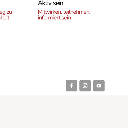
Aktiv sein
eg zu
Mitwirken, teilnehmen,
heit
informiert sein
Erfahren Sie, wie Sie in
es
unseren Gruppen und
r
initiativen in ganz Österreich
rtikel
vor Ort und auch online teil
ehren,
haben können .