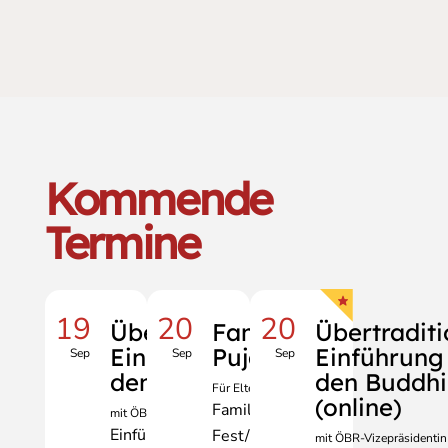
Kommende
Termine
19
20
20
Übertraditionelle
Familien-
Übertraditi
Einführung in
Puja
Einführung 
Sep
Sep
Sep
den Buddhismus
den Buddh
Für Eltern und Kinder
(online)
Familie
mit ÖBR-Vizepräsidentin Erika Erber
Einführung
Meditation
Fest/Zeremonie
mit ÖBR-Vizepräsidentin 