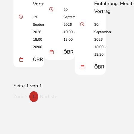
Einführung
Medita
Vortrag
20.
Vortrag
19.
September
September
2026
20.
2026
10:00
-
September
18:00
-
13:00
2026
20:00
18:00
-
ÖBR
19:30
ÖBR
ÖBR
Seite 1 von 1
Zurück
Nächste
1