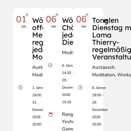
+
+
+
01
06
06
Wöchentliche
Wöchentliche
Tonglen
offene
Chöd-Praxis -
Dienstag m
Jan
Jan
Jan
Meditation-
jeden
Lama
regelmäßig
Dienstag!
Thierry-
jeden
regelmäßi
Meditation
Montag!
Veranstalt
6. Jänner
Austausch
Austausch
14:30
-
Meditation
Vortrag
Meditation
Works
29.
Dezember
1. Jänner
6. Jänner
2026
19:00
-
19:00
-
15:30
31.
29.
Dezember
Dezember
Rangjung
2026
2026
Yeshe
20:00
20:00
Gomde