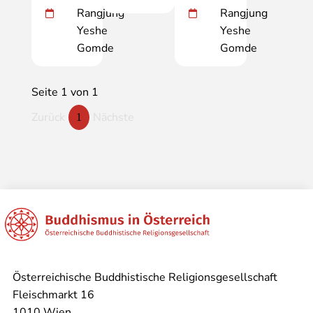
Rangjung
Rangjung
Yeshe
Yeshe
Gomde
Gomde
Seite 1 von 1
Zurück
Nächste
1
Österreichische Buddhistische Religionsgesellschaft
Fleischmarkt 16
1010 Wien