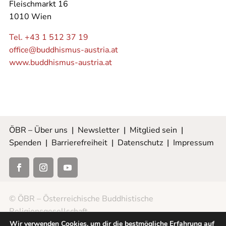
Fleischmarkt 16
1010 Wien
Tel. +43 1 512 37 19
office@buddhismus-austria.at
www.buddhismus-austria.at
ÖBR – Über uns
|
Newsletter
|
Mitglied sein
|
Spenden
|
Barrierefreiheit
|
Datenschutz
|
Impressum
© ÖBR – Österreichische Buddhistische
Religionsgesellschaft
Wir verwenden Cookies, um dir die bestmögliche Erfahrung auf