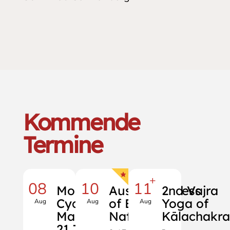
Kommende
Termine
+
08
10
11
Moon
Auspiciousness
2nd Vajra
Cycle
of Buddha
Yoga of
Aug
Aug
Aug
Mantra:
Nature
Kālachakr
21 Taras