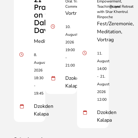
Oral Transmission and
Empowerment,
Practice
Commentary of Dolpopa’s Prayer
Teachings and Retreat
with Shar Khentrul
Vortrag
on the
Rinpoche
Dakini
Fest/Zeremonie
10.
Day
Meditation
August
Vortrag
Meditation
2026
19:00
11.
8.
-
August
August
21:00
14:00
2026
-
21.
Dzokden
18:30
August
Kalapa
-
2026
19:45
12:00
Dzokden
Dzokden
Kalapa
Kalapa