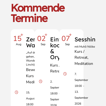
Kommende
Termine
+
+
+
15
02
07
Zen und
Einfach
Sesshin
Wandern
kochen
Aug
Sep
Sep
mit Muhô Nölke
&
Kurs /
„Auf der Erde zu
Oryoki
gehen, das ist das
Retreat
Wunder.“ (Meister
Meditation
Linchi)
Kurs /
Bewegung
Retreat
7.
Kurs / Retreat
September
Meditation
2.
18:00
-
September
13.
15.
18:00
-
6.
September
August
September
2026
18:00
2026