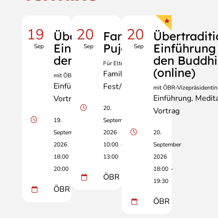
19
20
20
Übertraditionelle
Familien-
Übertraditi
Einführung in
Puja
Einführung 
Sep
Sep
Sep
den Buddhismus
den Buddh
Für Eltern und Kinder
(online)
Familie
mit ÖBR-Vizepräsidentin Erika Erber
Einführung
Meditation
Fest/Zeremonie
mit ÖBR-Vizepräsidentin 
Einführung
Medita
Vortrag
20.
Vortrag
19.
September
September
2026
20.
2026
10:00
-
September
18:00
-
13:00
2026
20:00
18:00
-
ÖBR
19:30
ÖBR
ÖBR