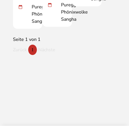
Puregg
Puregg
Phönixwolke
Phönixwolke
Sangha
Sangha
Seite 1 von 1
Zurück
Nächste
1