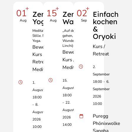
+
+
+
01
15
02
Zen &
Zen und
Einfach
Yoga
Wandern
kochen
Aug
Aug
Sep
&
Meditation.
„Auf der Erde zu
Oryoki
Stille. Natur.
gehen, das ist das
Yoga.
Wunder.“ (Meister
Linchi)
Kurs /
Bewegung
Bewegung
Retreat
Kurs /
Kurs / Retreat
Retreat
Meditation
2.
Meditation
September
15.
18:00
-
6.
1.
August
September
August
18:00
2026
18:00
-
22.
10:00
-
8.
August
August
Puregg
2026
2026
Phönixwolke
14:00
10:00
Sangha