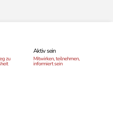
Aktiv sein
eg zu
Mitwirken, teilnehmen,
heit
informiert sein
Erfahren Sie, wie Sie in
es
unseren Gruppen und
r
initiativen in ganz Österreich
rtikel
vor Ort und auch online teil
ehren,
haben können .