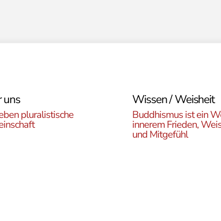
 uns
Wissen / Weisheit
eben pluralistische
Buddhismus ist ein W
inschaft
innerem Frieden, Weis
und Mitgefühl
n Sie die ÖBR, die
Lernen Sie die Vielfalt d
istische Gemeinde
Buddhismus kennen. Hie
reich, die verschiedenen
finden sie interessante A
en, unsere Aktivitäten,
zu den buddhistischen L
ote und Netzwerke
sowie unsere Print- und
n.
Online-Medien.