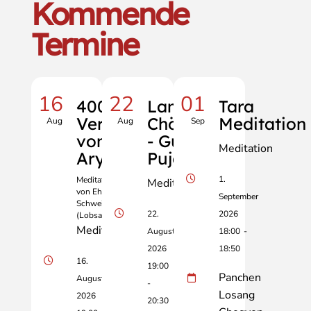
Kommende
Termine
16
22
01
400
Lama
Tara
Verse
Chöpa
Meditation
Aug
Aug
Sep
von
- Guru
Meditation
Aryadeva
Puja
1.
Meditation geleitet
Meditation
von Ehrw. Dr. Birgit
September
Schweiberer
22.
2026
(Lobsang Drime)
Meditation
August
18:00
-
2026
18:50
16.
19:00
Panchen
August
-
Losang
2026
20:30