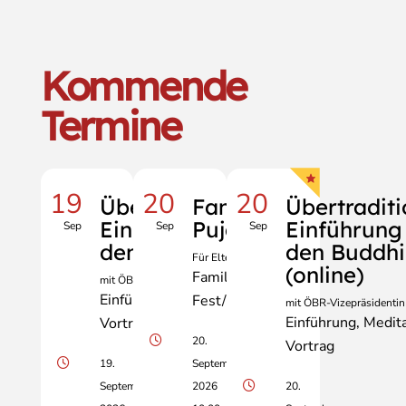
Kommende
Termine
19
20
20
Übertraditionelle
Familien-
Übertraditi
Einführung in
Puja
Einführung 
Sep
Sep
Sep
den Buddhismus
den Buddh
Für Eltern und Kinder
(online)
Familie
mit ÖBR-Vizepräsidentin Erika Erber
Einführung
Meditation
Fest/Zeremonie
mit ÖBR-Vizepräsidentin 
Einführung
Medita
Vortrag
20.
Vortrag
19.
September
September
2026
20.