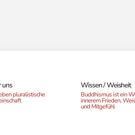
 uns
Wissen / Weisheit
eben pluralistische
Buddhismus ist ein W
inschaft
innerem Frieden, Weis
und Mitgefühl
n Sie die ÖBR, die
Lernen Sie die Vielfalt d
istische Gemeinde
Buddhismus kennen. Hie
reich, die verschiedenen
finden sie interessante A
en, unsere Aktivitäten,