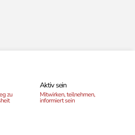
Aktiv sein
eg zu
Mitwirken, teilnehmen,
heit
informiert sein
Erfahren Sie, wie Sie in
es
unseren Gruppen und
r
initiativen in ganz Österreich
rtikel
vor Ort und auch online teil