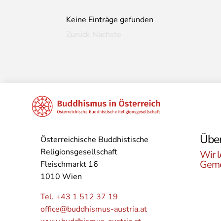
Keine Einträge gefunden
Zurück
Nächste
Über
Österreichische Buddhistische
Religionsgesellschaft
Wir l
Geme
Fleischmarkt 16
1010 Wien
Lerne
Buddh
Tel. +43 1 512 37 19
Öster
office@buddhismus-austria.at
Grupp