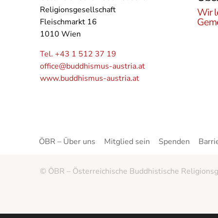
Religionsgesellschaft
Wir l
Geme
Fleischmarkt 16
1010 Wien
Lerne
Buddh
Tel. +43 1 512 37 19
Öster
office@buddhismus-austria.at
Grupp
www.buddhismus-austria.at
Angeb
kenne
ÖBR – Über uns
Mitglied sein
Spenden
Barri
© ÖBR – Österreichische Buddhistische Religionsg