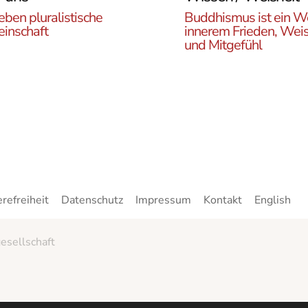
eben pluralistische
Buddhismus ist ein W
inschaft
innerem Frieden, Weis
und Mitgefühl
n Sie die ÖBR, die
Lernen Sie die Vielfalt d
istische Gemeinde
Buddhismus kennen. Hie
reich, die verschiedenen
finden sie interessante A
en, unsere Aktivitäten,
zu den buddhistischen L
ote und Netzwerke
sowie unsere Print- und
n.
Online-Medien.
erefreiheit
Datenschutz
Impressum
Kontakt
English
esellschaft