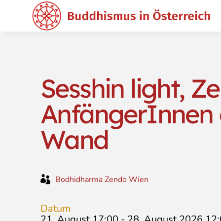
Sesshin light, Z
AnfängerInnen 
Wand

Bodhidharma Zendo Wien
Datum
21. August 17:00
-
28. August 2026 12