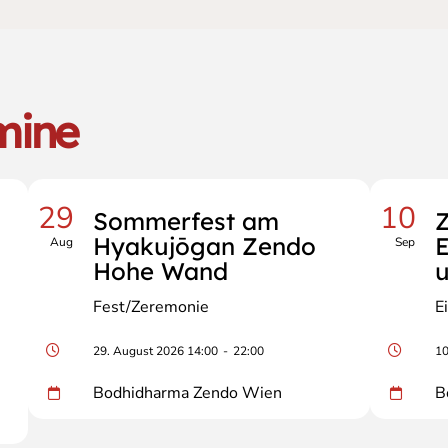
mine
29
10
Sommerfest am
Z
Hyakujōgan Zendo
E
Aug
Sep
Hohe Wand
u
Fest/Zeremonie
E
29. August 2026 14:00
-
22:00
10
Bodhidharma Zendo Wien
B