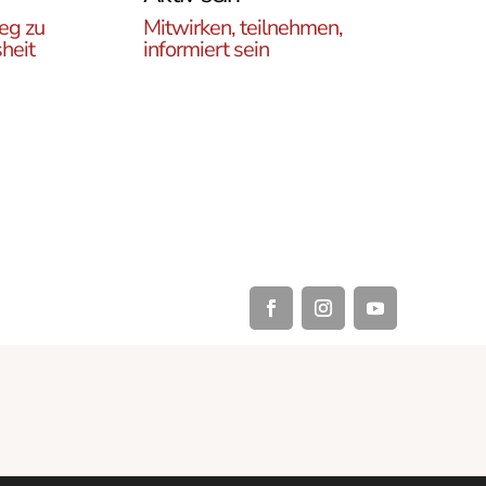
eg zu
Mitwirken, teilnehmen,
heit
informiert sein
Erfahren Sie, wie Sie in
es
unseren Gruppen und
r
initiativen in ganz Österreich
rtikel
vor Ort und auch online teil
ehren,
haben können .