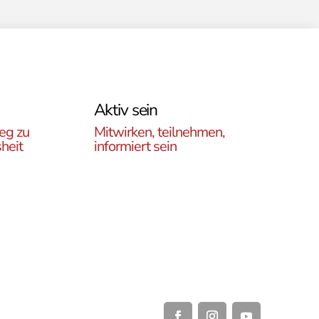
Aktiv sein
eg zu
Mitwirken, teilnehmen,
heit
informiert sein
Erfahren Sie, wie Sie in
es
unseren Gruppen und
r
initiativen in ganz Österreich
rtikel
vor Ort und auch online teil
ehren,
haben können .