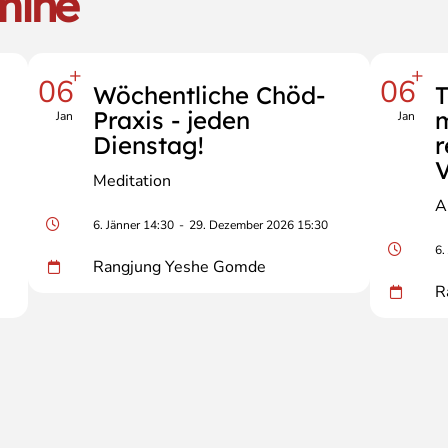
mine
+
+
06
06
Wöchentliche Chöd-
T
Praxis - jeden
m
Jan
Jan
Dienstag!
V
Meditation
A
6. Jänner 14:30
-
29. Dezember 2026 15:30
6.
Rangjung Yeshe Gomde
R