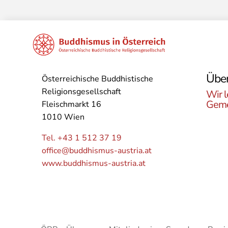
Über
Österreichische Buddhistische
Religionsgesellschaft
Wir l
Geme
Fleischmarkt 16
1010 Wien
Lerne
Buddh
Tel. +43 1 512 37 19
Öster
office@buddhismus-austria.at
Grupp
www.buddhismus-austria.at
Angeb
kenne