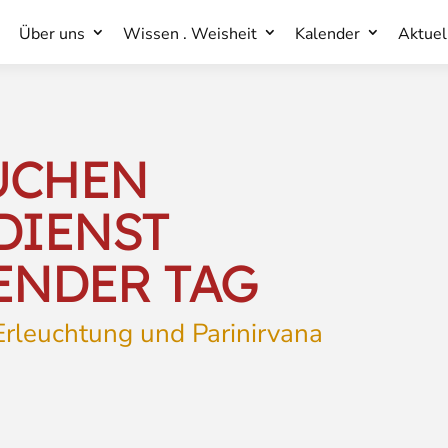
Über uns
Wissen . Weisheit
Kalender
Aktuel
Über uns
Wissen . Weisheit
Kalender
Aktuel
UCHEN
RDIENST
ENDER TAG
rleuchtung und Parinirvana