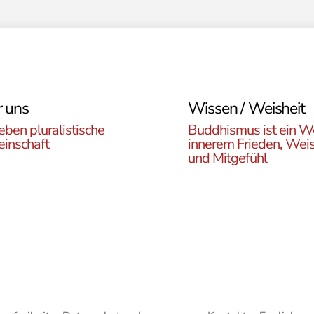
 uns
Wissen / Weisheit
eben pluralistische
Buddhismus ist ein W
inschaft
innerem Frieden, Weis
und Mitgefühl
n Sie die ÖBR, die
Lernen Sie die Vielfalt d
istische Gemeinde
Buddhismus kennen. Hie
reich, die verschiedenen
finden sie interessante A
en, unsere Aktivitäten,
zu den buddhistischen L
ote und Netzwerke
sowie unsere Print- und
n.
Online-Medien.