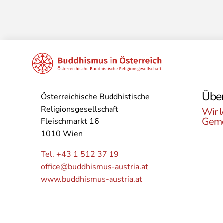
Über
Österreichische Buddhistische
Religionsgesellschaft
Wir l
Geme
Fleischmarkt 16
1010 Wien
Lerne
Buddh
Tel. +43 1 512 37 19
Öster
office@buddhismus-austria.at
Grupp
www.buddhismus-austria.at
Angeb
kenne