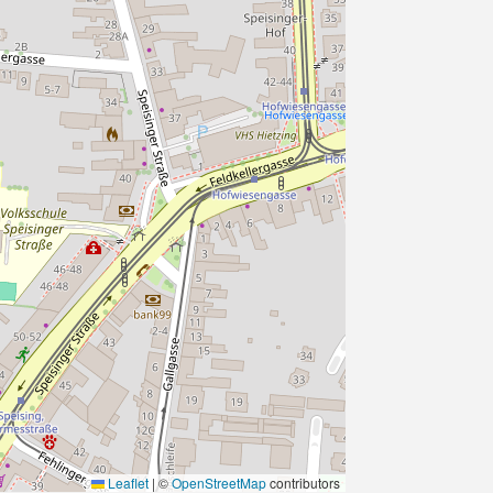
Leaflet
|
©
OpenStreetMap
contributors