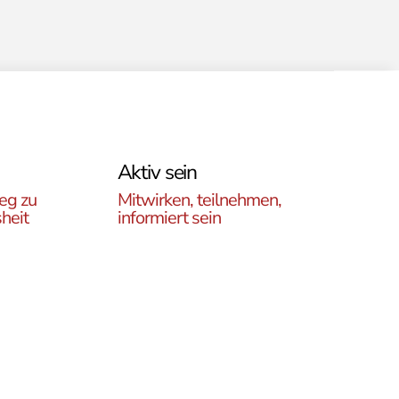
Aktiv sein
eg zu
Mitwirken, teilnehmen,
heit
informiert sein
Erfahren Sie, wie Sie in
es
unseren Gruppen und
r
initiativen in ganz Österreich
rtikel
vor Ort und auch online teil
ehren,
haben können .