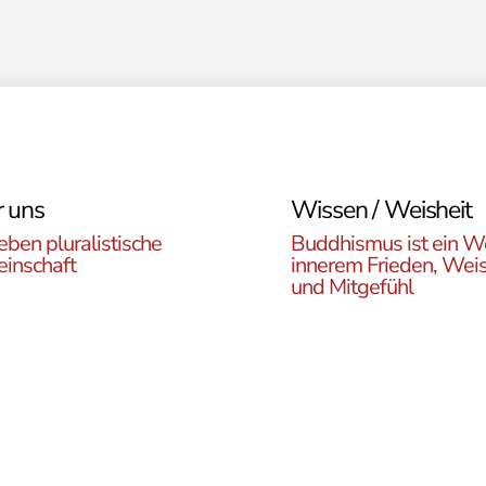
 uns
Wissen / Weisheit
eben pluralistische
Buddhismus ist ein W
inschaft
innerem Frieden, Weis
und Mitgefühl
n Sie die ÖBR, die
Lernen Sie die Vielfalt d
istische Gemeinde
Buddhismus kennen. Hie
reich, die verschiedenen
finden sie interessante A
en, unsere Aktivitäten,
zu den buddhistischen L
ote und Netzwerke
sowie unsere Print- und
n.
Online-Medien.