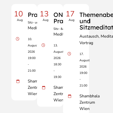
10
13
17
Praxisabend
ONLINE
Themenab
Praxisabend
und
Aug
Aug
Aug
Sitz- und Gehmeditation
Sitzmedita
Meditation
Sitz- &amp; Gehmeditation
Meditation
Austausch
Medita
10.
Vortrag
August
13.
2026
August
17.
19:00
2026
August
-
18:30
2026
21:00
-
19:00
19:30
-
Shambhala
21:00
Zentrum
Shambhala
Wien
Zentrum
Shambhala
Wien
Zentrum
Wien