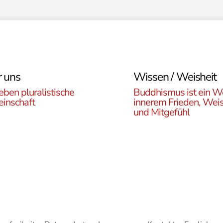
 uns
Wissen / Weisheit
eben pluralistische
Buddhismus ist ein W
inschaft
innerem Frieden, Weis
und Mitgefühl
n Sie die ÖBR, die
Lernen Sie die Vielfalt d
istische Gemeinde
Buddhismus kennen. Hie
reich, die verschiedenen
finden sie interessante A
en, unsere Aktivitäten,
zu den buddhistischen L
ote und Netzwerke
sowie unsere Print- und
n.
Online-Medien.