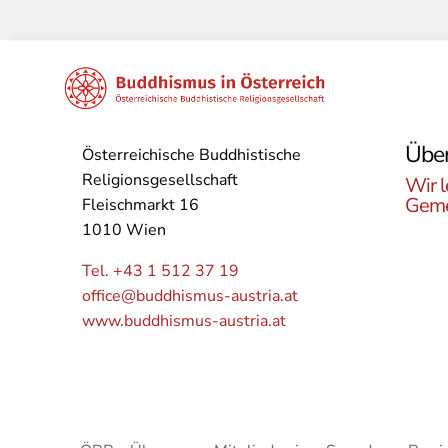
Über
Österreichische Buddhistische
Religionsgesellschaft
Wir l
Geme
Fleischmarkt 16
1010 Wien
Lerne
Buddh
Tel. +43 1 512 37 19
Öster
office@buddhismus-austria.at
Grupp
www.buddhismus-austria.at
Angeb
kenne