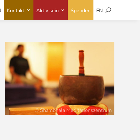
l
Kontakt
Aktiv sein
Spenden
EN
l
Kontakt
Aktiv sein
Spenden
EN
© Shambhala Meditationszentrum