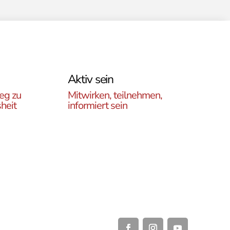
Aktiv sein
eg zu
Mitwirken, teilnehmen,
heit
informiert sein
Erfahren Sie, wie Sie in
es
unseren Gruppen und
r
initiativen in ganz Österreich
rtikel
vor Ort und auch online teil
ehren,
haben können .