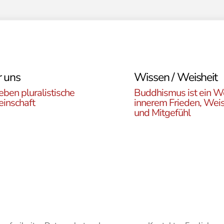
 uns
Wissen / Weisheit
eben pluralistische
Buddhismus ist ein W
inschaft
innerem Frieden, Weis
und Mitgefühl
n Sie die ÖBR, die
Lernen Sie die Vielfalt d
istische Gemeinde
Buddhismus kennen. Hie
reich, die verschiedenen
finden sie interessante A
en, unsere Aktivitäten,
zu den buddhistischen L
ote und Netzwerke
sowie unsere Print- und
n.
Online-Medien.