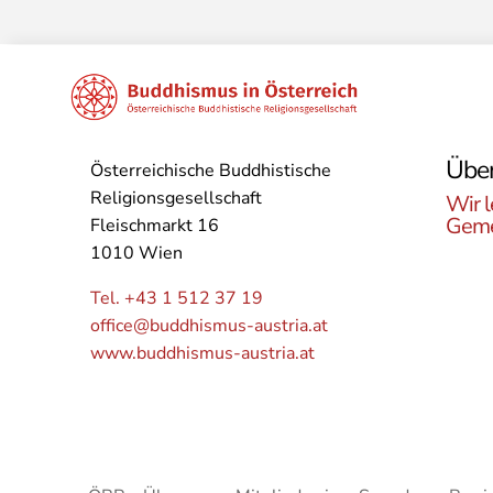
Über
Österreichische Buddhistische
Religionsgesellschaft
Wir l
Geme
Fleischmarkt 16
1010 Wien
Lerne
Buddh
Tel. +43 1 512 37 19
Öster
office@buddhismus-austria.at
Grupp
www.buddhismus-austria.at
Angeb
kenne