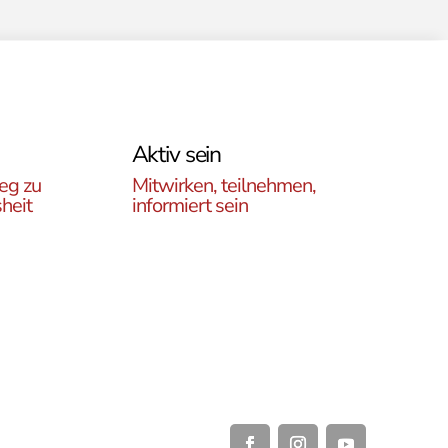
Aktiv sein
eg zu
Mitwirken, teilnehmen,
heit
informiert sein
Erfahren Sie, wie Sie in
es
unseren Gruppen und
r
initiativen in ganz Österreich
rtikel
vor Ort und auch online teil
ehren,
haben können .