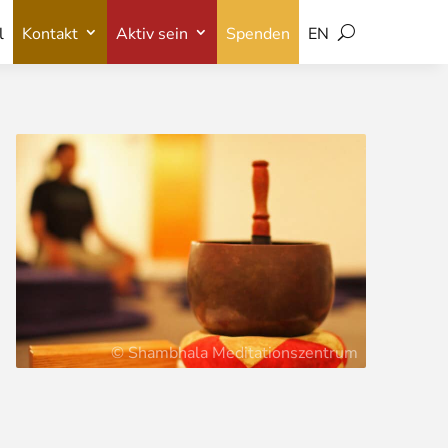
l
Kontakt
Aktiv sein
Spenden
EN
l
Kontakt
Aktiv sein
Spenden
EN
© Shambhala Meditationszentrum