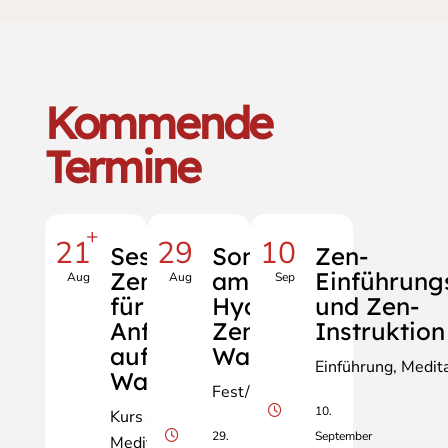
Kommende
Termine
+
21
29
10
Sesshin light,
Sommerfest
Zen-
Zen-Retreat
am
Einführung
Aug
Aug
Sep
für
Hyakujōgan
und Zen-
AnfängerInnen
Zendo Hohe
Instruktion
auf der Hohen
Wand
Einführung
Medita
Wand
Fest/Zeremonie
10.
Kurs / Retreat
29.
September
Meditation