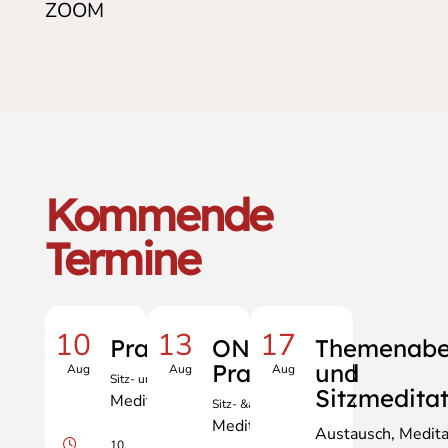
ZOOM
Kommende
Termine
10
13
17
Praxisabend
ONLINE
Themenab
Praxisabend
und
Aug
Aug
Aug
Sitz- und Gehmeditation
Sitzmedita
Meditation
Sitz- &amp; Gehmeditation
Meditation
Austausch
Medita
10.