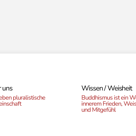
 uns
Wissen / Weisheit
eben pluralistische
Buddhismus ist ein W
inschaft
innerem Frieden, Weis
und Mitgefühl
n Sie die ÖBR, die
Lernen Sie die Vielfalt d
istische Gemeinde
Buddhismus kennen. Hie
reich, die verschiedenen
finden sie interessante A