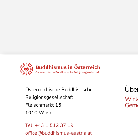
Über
Österreichische Buddhistische
Religionsgesellschaft
Wir l
Geme
Fleischmarkt 16
1010 Wien
Lerne
Buddh
Tel. +43 1 512 37 19
Öster
office@buddhismus-austria.at