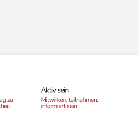
Aktiv sein
eg zu
Mitwirken, teilnehmen,
heit
informiert sein
Erfahren Sie, wie Sie in
es
unseren Gruppen und
r
initiativen in ganz Österreich
rtikel