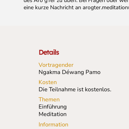
des Aro gTér zu üben. Bei Fragen oder wenn
eine kurze Nachricht an
arogter.meditatio
Details
Vortragender
Ngakma Déwang Pamo
Kosten
Die Teilnahme ist kostenlos.
Themen
Einführung
Meditation
Information