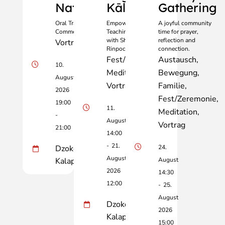
Nature
Kālachakra
Gathering
Oral Transmission and
Empowerment,
A joyful community
Commentary of Dolpopa’s Prayer
Teachings and Retreat
time for prayer,
with Shar Khentrul
reflection and
Vortrag
Rinpoche
connection.
Fest/Zeremonie
Austausch
10.
Meditation
Bewegung
August
Vortrag
Familie
2026
Fest/Zeremonie
19:00
11.
Meditation
-
August
Vortrag
21:00
14:00
-
21.
Dzokden
24.
August
Kalapa
August
2026
14:30
12:00
-
25.
August
Dzokden
2026
Kalapa
15:00