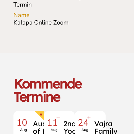
Termin
Name
Kalapa Online Zoom
Kommende
Termine
+
+
10
11
24
Auspiciousness
2nd Vajra
Vajra
of Buddha
Yoga of
Family
Aug
Aug
Aug