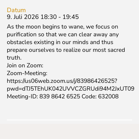
Datum
9. Juli 2026 18:30
-
19:45
As the moon begins to wane, we focus on
purification so that we can clear away any
obstacles existing in our minds and thus
prepare ourselves to realize our most sacred
truth.
Join on Zoom:
Zoom-Meeting:
https://us06web.zoom.us/j/83986426525?
pwd=dTJ5TEhUK042UVVCZGRUdi94M2JxUT09
Meeting-ID: 839 8642 6525 Code: 632008