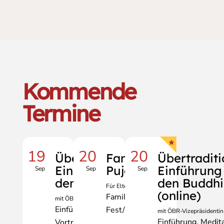
Kommende
Termine
19
20
20
Übertraditionelle
Familien-
Übertraditi
Einführung in
Puja
Einführung 
Sep
Sep
Sep
den Buddhismus
den Buddh
Für Eltern und Kinder
(online)
Familie
mit ÖBR-Vizepräsidentin Erika Erber
Einführung
Meditation
Fest/Zeremonie
mit ÖBR-Vizepräsidentin 
Einführung
Medita
Vortrag