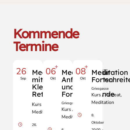
Kommende
Termine
+
+
26
06
08
Meditationstag
Meditation für
Meditation 
mit Manfred
Anfänger:innen
Fortschrei
Sep
Okt
Okt
Klell - City-
und
Griesgasse
Retreat
Fortschreitende
Kurs / Retreat
Meditation
Griesgasse
Kurs / Retreat
Kurs / Retreat
Meditation
8.
Meditation
Oktober
26.
6.
20:00
-