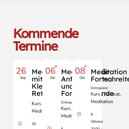
Kommende
Termine
+
+
26
06
08
Meditationstag
Meditation für
Meditation 
mit Manfred
Anfänger:innen
Fortschrei
Sep
Okt
Okt
Klell - City-
und
Griesgasse
Retreat
Fortschreitende
Kurs / Retreat
Meditation
Griesgasse
Kurs / Retreat
Kurs / Retreat
Meditation
8.
Meditation
Oktober
26.
6.
20:00
-