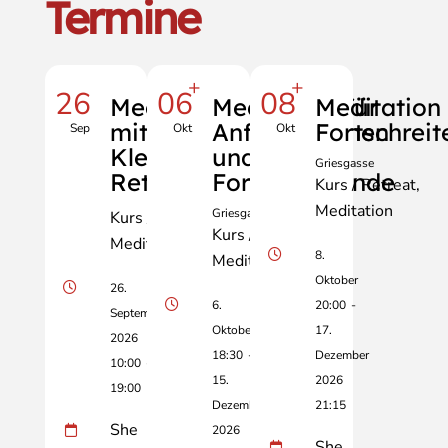
Termine
+
+
26
06
08
Meditationstag
Meditation für
Meditation 
mit Manfred
Anfänger:innen
Fortschrei
Sep
Okt
Okt
Klell - City-
und
Griesgasse
Retreat
Fortschreitende
Kurs / Retreat
Meditation
Griesgasse
Kurs / Retreat
Kurs / Retreat
Meditation
8.
Meditation
Oktober
26.
6.
20:00
-
September
Oktober
17.
2026
18:30
-
Dezember
10:00
-
15.
2026
19:00
Dezember
21:15
She
2026
She