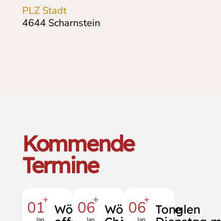
PLZ Stadt
4644
Scharnstein
Kommende
Termine
+
+
+
01
06
06
Wöchentliche
Wöchentliche
Tonglen
Jan
Jan
Jan