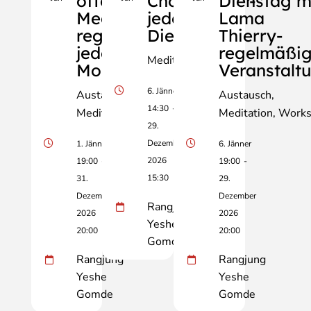
offene
Chöd-Praxis -
Dienstag m
Meditation-
jeden
Lama
regelmäßig
Dienstag!
Thierry-
jeden
regelmäßi
Meditation
Montag!
Veranstalt
6. Jänner
Austausch
Austausch
14:30
-
Meditation
Vortrag
Meditation
Works
29.
Dezember
1. Jänner
6. Jänner
2026
19:00
-
19:00
-
15:30
31.
29.
Dezember
Dezember
Rangjung
2026
2026
Yeshe
20:00
20:00
Gomde
Rangjung
Rangjung
Yeshe
Yeshe
Gomde
Gomde