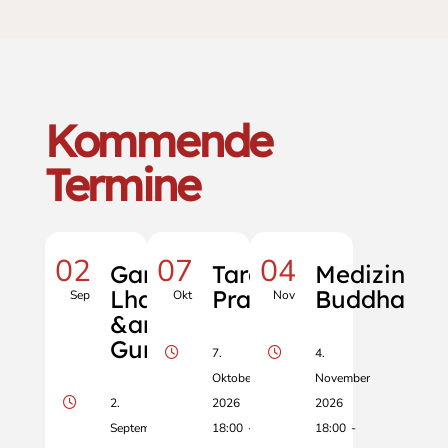
Kommende
Termine
02
07
04
Ganden
Tara
Medizin
Lhagyama
Praxis
Buddha
Sep
Okt
Nov
&amp;
Guru Yoga
7.
4.
Oktober
November
2.
2026
2026
September
18:00
-
18:00
-