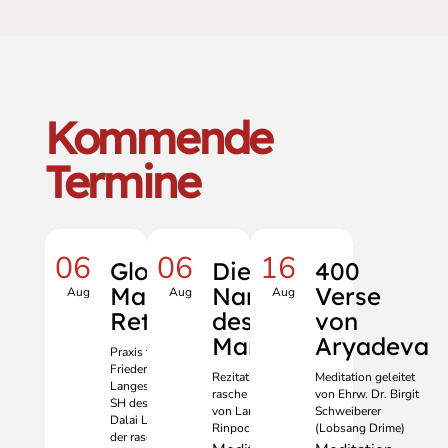
Kommende
Termine
06
06
16
Global
Die
400
Mani
Namen
Verse
Aug
Aug
Aug
Retreat
des Edlen
von
Manjushri
Aryadeva
Praxis für den
Frieden, ein
Rezitation für die
Meditation geleitet
Langes Leben
rasche Wiederkehr
von Ehrw. Dr. Birgit
SH des 14.
von Lama Zopa
Schweiberer
Dalai Lama und
Rinpoche
(Lobsang Drime)
der raschen