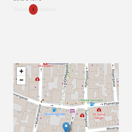
Zurück
Nächste
1
+
−