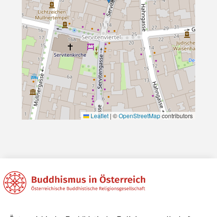
Leaflet
|
©
OpenStreetMap
contributors