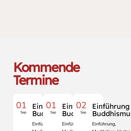
Kommende
Termine
01
01
02
Einführung
Einführung
Einführung
Buddhismus
Buddhismus
Buddhismu
Sep
Sep
Sep
Einführung
Einführung
Einführung