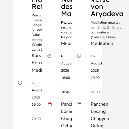
Retreat
des Edlen
von
Manjushri
Aryadeva
Praxis für den
Frieden, ein
Rezitation für die
Meditation geleitet
Langes Leben
rasche Wiederkehr
von Ehrw. Dr. Birgit
SH des 14.
von Lama Zopa
Schweiberer
Dalai Lama und
Rinpoche
(Lobsang Drime)
der raschen
Meditation
Meditation
Wiederkehr
Lama Zopas
Kurs /
6.
16.
Retreat
August
August
Meditation
2026
2026
18:00
19:00
6.
-
-
August
18:45
21:00
2026
Panchen
Panchen
19:00
Losang
Losang
-
Chogyen
Chogyen
20:30
Gelug
Gelug