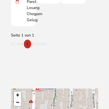
Panchen
Losang
Chogyen
Gelug
Seite 1 von 1
Zurück
Nächste
1
+
−