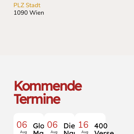
PLZ Stadt
1090
Wien
Kommende
Termine
06
06
16
Global
Die
400
Mani
Namen
Verse
Aug
Aug
Aug