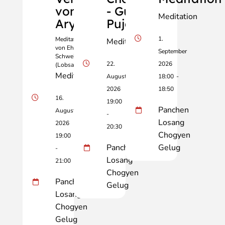
von
- Guru
Meditation
Aryadeva
Puja
1.
Meditation geleitet
Meditation
von Ehrw. Dr. Birgit
September
Schweiberer
22.
2026
(Lobsang Drime)
Meditation
August
18:00
-
2026
18:50
16.
19:00
Panchen
August
-
Losang
2026
20:30
Chogyen
19:00
Panchen
Gelug
-
Losang
21:00
Chogyen
Panchen
Gelug
Losang
Chogyen
Gelug