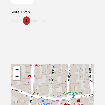
Seite 1 von 1
Zurück
Nächste
1
+
−