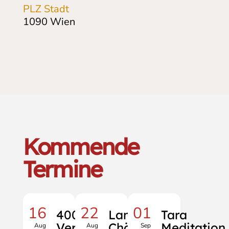
PLZ Stadt
1090
Wien
Kommende
Termine
16
22
01
400
Lama
Tara
Verse
Chöpa
Meditation
Aug
Aug
Sep