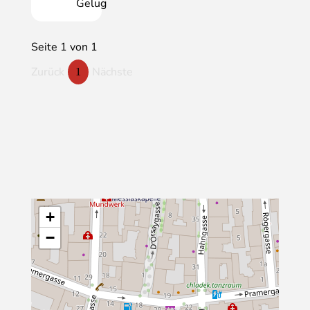
Gelug
Seite 1 von 1
Zurück
Nächste
1
+
−