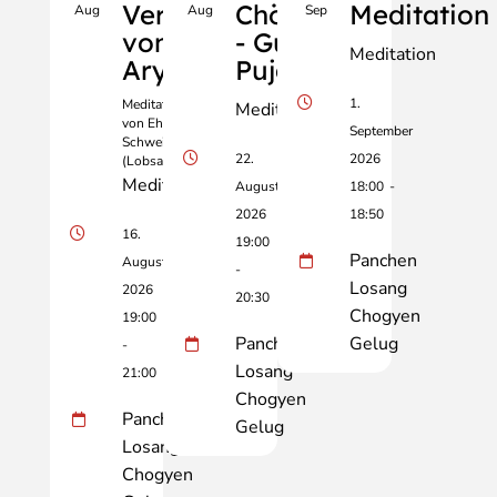
Verse
Chöpa
Meditation
Aug
Aug
Sep
von
- Guru
Meditation
Aryadeva
Puja
1.
Meditation geleitet
Meditation
von Ehrw. Dr. Birgit
September
Schweiberer
22.
2026
(Lobsang Drime)
Meditation
August
18:00
-
2026
18:50
16.
19:00
Panchen
August
-
Losang
2026
20:30
Chogyen
19:00
Panchen
Gelug
-
Losang
21:00
Chogyen
Panchen
Gelug
Losang
Chogyen